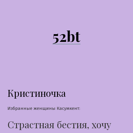
Перейти
к
содержимому
52bt
Кристиночка
Избранные женщины Касумкент:
Страстная бестия, хочу