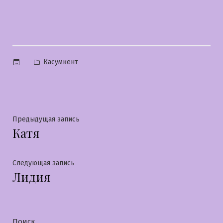
Опубликовано
Касумкент
в
Навигация
Предыдущая
Предыдущая запись
Катя
запись:
по
записям
Следующая
Следующая запись
Лидия
запись:
Поиск