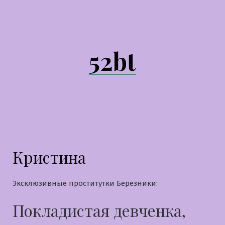
Перейти
к
содержимому
52bt
Кристина
Эксклюзивные проститутки Березники:
Покладистая девченка,