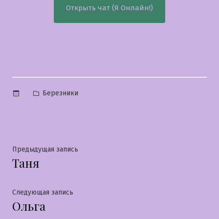
Открыть чат (Я Онлайн!)
Опубликовано
Березники
в
Навигация
Предыдущая
Предыдущая запись
Таня
запись:
по
записям
Следующая
Следующая запись
Ольга
запись: