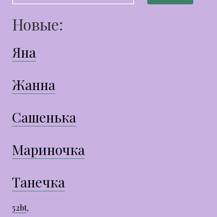
Новые:
Яна
Жанна
Сашенька
Мариночка
Танечка
52bt
,