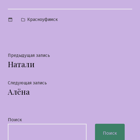
Опубликовано
Красноуфимск
в
Навигация
Предыдущая
Предыдущая запись
Натали
запись:
по
записям
Следующая
Следующая запись
Алёна
запись:
Поиск
Поиск