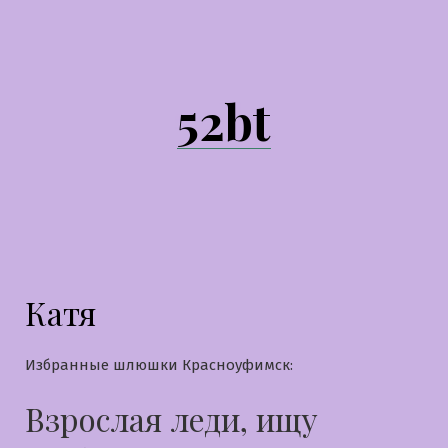
Перейти
к
содержимому
52bt
Катя
Избранные шлюшки Красноуфимск:
Взрослая леди, ищу