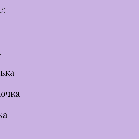
е:
а
ька
очка
ка