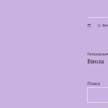
Опу
Вяз
в
Нави
Предыдущая
Виола
по
запи
Поиск