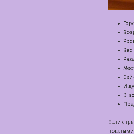
Гор
Воз
Рос
Вес
Раз
Мес
Сей
Ищу
В в
Пре
Если стр
пошлыми