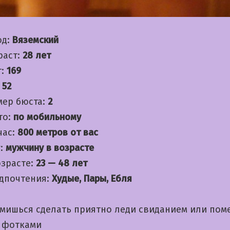
од:
Вяземский
раст:
28 лет
т:
169
:
52
мер бюста:
2
то:
по мобильному
час:
800 метров от вас
:
мужчину в возрасте
озрасте:
23 — 48 лет
дпочтения:
Худые, Пары, Ебля
емишься сделать приятно леди свиданием или пом
 фотками