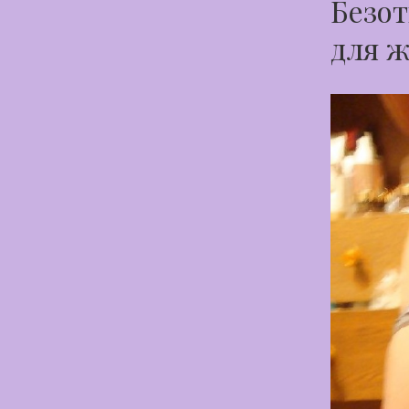
Безо
для ж