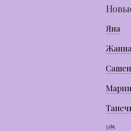
Новы
Яна
Жанн
Сашен
Марин
Танеч
52bt
,