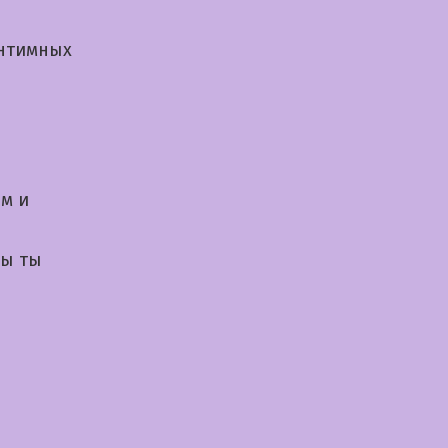
интимных
м и
бы ты