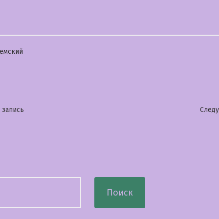
бликовано
емский
гация
Предыдущая
 запись
След
запись:
сям
Поиск