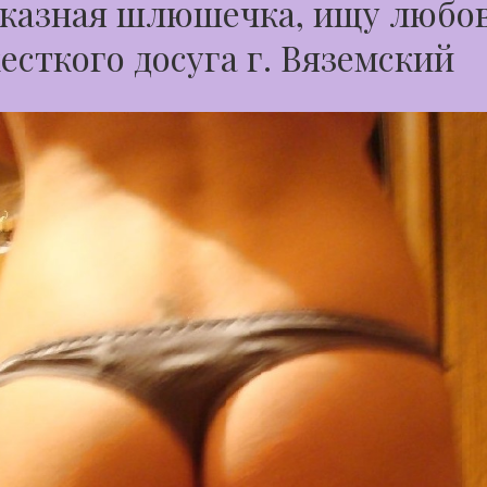
тказная шлюшечка, ищу любо
есткого досуга г. Вяземский