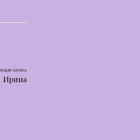
Следующая
ующая запись
Ирина
запись: