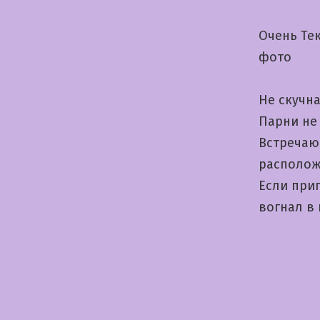
Очень Те
фото
Не скучн
Парни не
Встречаю
располо
Если при
вогнал в 