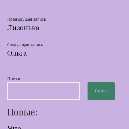
Навигация
Предыдущая
Предыдущая запись
Лизонька
запись:
по
записям
Следующая
Следующая запись
Ольга
запись:
Поиск
Поиск
Новые:
Яна