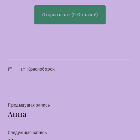
Открыть чат (Я Онлайн!)
Опубликовано
Красноборск
в
Навигация
Предыдущая
Предыдущая запись
Анна
запись:
по
записям
Следующая
Следующая запись