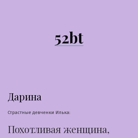
Перейти
к
содержимому
52bt
Дарина
Страстные девченки Илька:
Похотливая женщина,