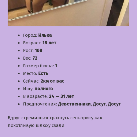
Город:
Илька
Возраст:
18 лет
Рост:
168
Вес:
72
Размер бюста:
1
Место:
Есть
Сейчас:
2км от вас
Ищу:
полного
В возрасте:
24 — 31 лет
Предпочтения:
Девственники, Досуг, Досуг
Вдруг стремишься трахнуть сеньориту как
похотливую шлюху сзади