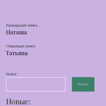
в
Навигация
Предыдущая
Предыдущая запись
Наташа
запись:
по
записям
Следующая
Следующая запись
Татьяна
запись:
Поиск
Поиск
Новые: