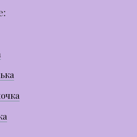
е:
а
ька
очка
ка