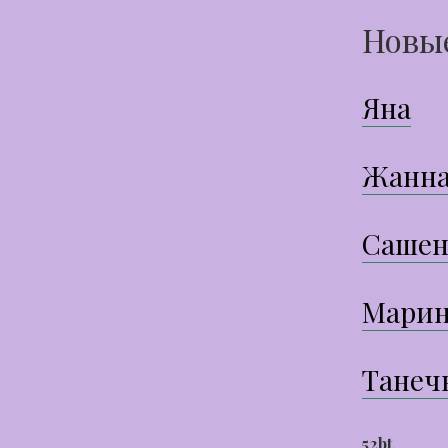
Новы
Яна
Жанн
Сашен
Марин
Танеч
52bt
,