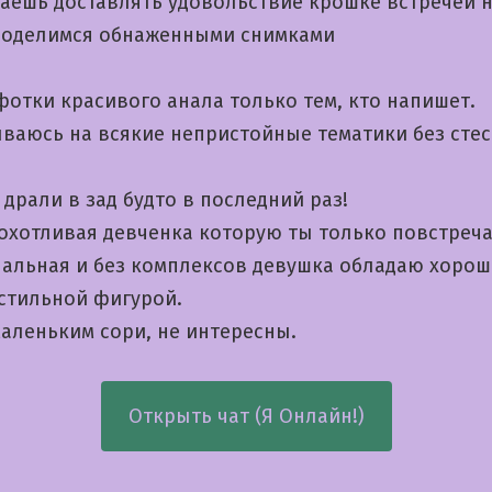
таешь доставлять удовольствие крошке встречей 
поделимся обнаженными снимками
отки красивого анала только тем, кто напишет.
ваюсь на всякие непристойные тематики без сте
 драли в зад будто в последний раз!
похотливая девченка которую ты только повстреч
альная и без комплексов девушка обладаю хоро
 стильной фигурой.
маленьким сори, не интересны.
Открыть чат (Я Онлайн!)