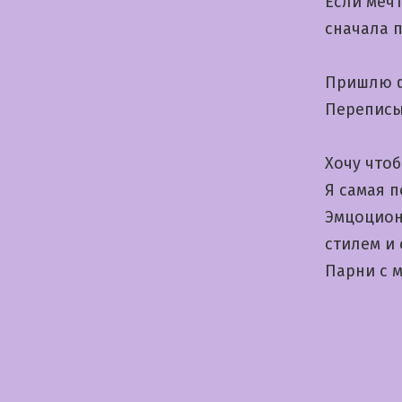
Если меч
сначала 
Пришлю ф
Переписы
Хочу чтоб
Я самая 
Эмцоцион
стилем и
Парни с 