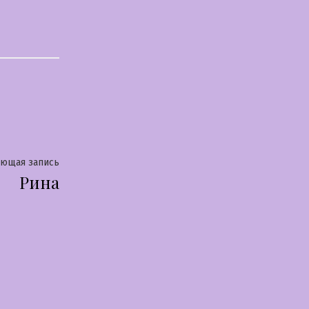
Следующая
ующая запись
Рина
запись: