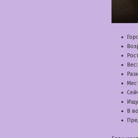
Гор
Воз
Рос
Вес
Раз
Мес
Сей
Ищу
В в
Пре