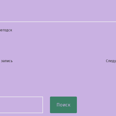
бликовано
егодск
гация
Предыдущая
 запись
След
запись:
сям
Поиск