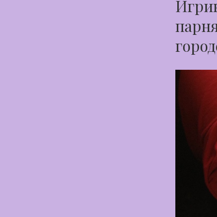
Игрив
парня
город