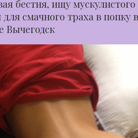
ая бестия, ищу мускулистого
 для смачного траха в попку 
е Вычегодск