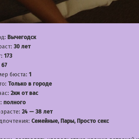
од:
Вычегодск
раст:
30 лет
т:
173
:
67
мер бюста:
1
то:
Только в городе
час:
2км от вас
:
полного
озрасте:
24 — 38 лет
дпочтения:
Семейные, Пары, Просто секс