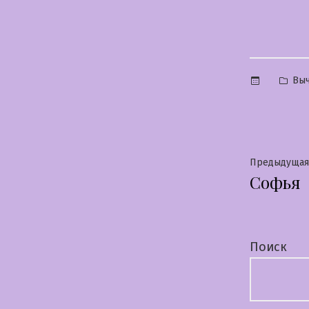
Опу
Выч
в
Нави
Предыдущая
Софья
по
запи
Поиск