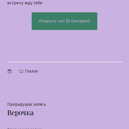
встречу жду тебя
Открыть чат (Я Онлайн!)
Опубликовано
Глазов
в
Навигация
Предыдущая
Предыдущая запись
Верочка
запись:
по