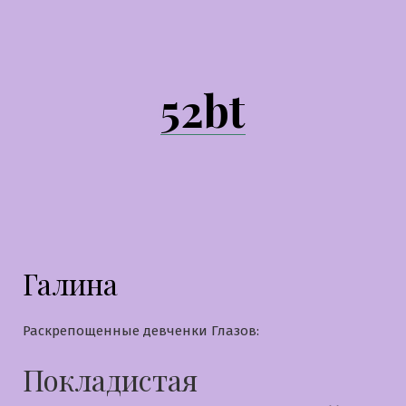
Перейти
к
содержимому
52bt
Галина
Раскрепощенные девченки Глазов:
Покладистая