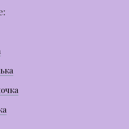
е:
а
ька
очка
ка