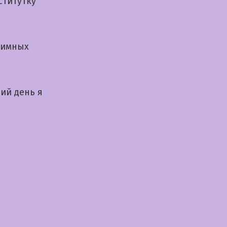
ститутку
тимных
ий день я