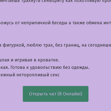
 мечтаешь трахнуть сеньориту как похотливую про
вожусь от неприличной беседы а также обмена ин
а фигуркой, люблю трах, без границ, на сегодняшн
шлая и игривая в кроватке.
кая. Готова к удовольствию без одежды.
ежный неторопливый секс
Открыть чат (Я Онлайн!)