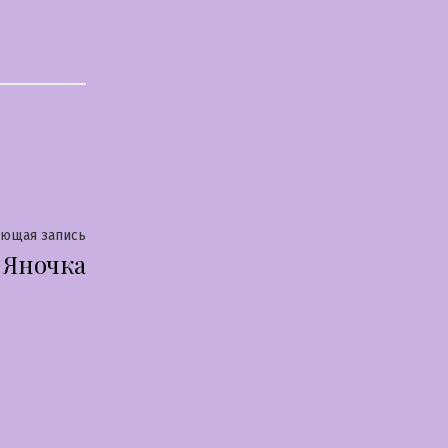
Следующая
ующая запись
Яночка
запись: