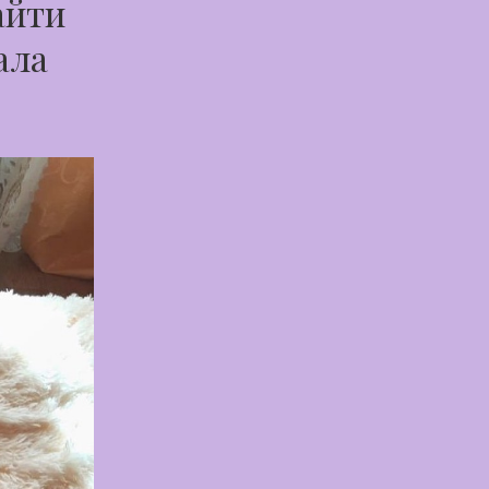
айти
ала