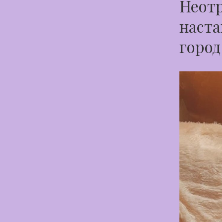
Неотр
наста
город