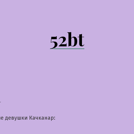
52bt
а
е девушки Качканар: