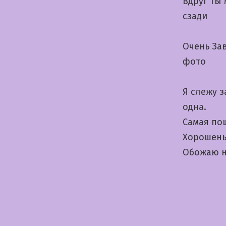
Вдруг ты
сзади
Очень За
фото
Я слежу з
одна.
Самая по
Хорошень
Обожаю н