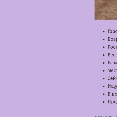
Гор
Воз
Рос
Вес
Раз
Мес
Сей
Ищу
В в
Пре