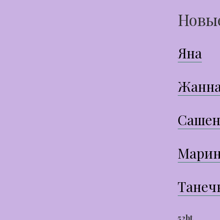
Новы
Яна
Жанн
Сашен
Марин
Танеч
52bt
,