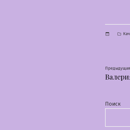
Опу
Кач
в
Нави
Предыдущая
Валери
по
запи
Поиск