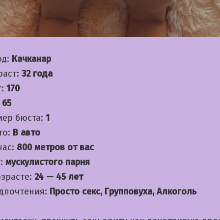
од:
Качканар
раст:
32 года
т:
170
:
65
мер бюста:
1
то:
В авто
час:
800 метров от вас
:
мускулистого парня
озрасте:
24 — 45 лет
дпочтения:
Просто секс, Групповуха, Алкоголь