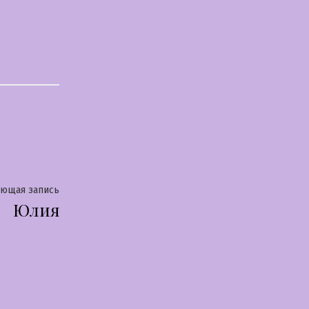
Следующая
ующая запись
Юлия
запись: