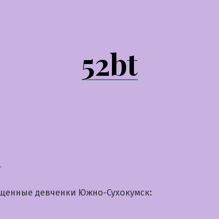
52bt
а
щенные девченки Южно-Сухокумск: