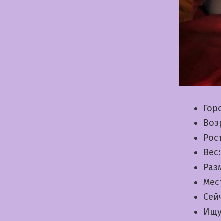
Гор
Воз
Рос
Вес
Раз
Мес
Сей
Ищу