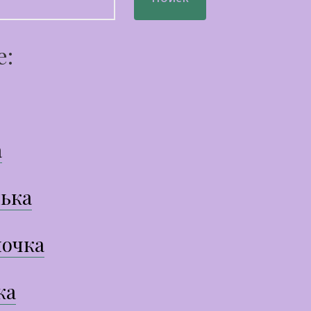
е:
а
ька
очка
ка