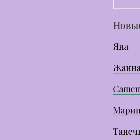
Новы
Яна
Жанн
Сашен
Марин
Танеч