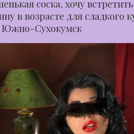
енькая соска, хочу встретить
ну в возрасте для сладкого к
д Южно-Сухокумск