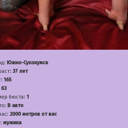
од:
Южно-Сухокумск
раст:
37 лет
т:
165
:
63
мер бюста:
1
то:
В авто
час:
2000 метров от вас
:
мужика