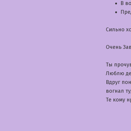
В в
Пре
Сильно х
Очень За
Ты прочу
Люблю де
Вдруг по
вогнал ту
Те кому 