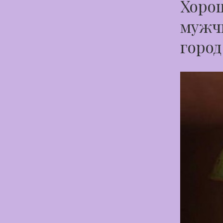
Хорош
мужчи
горо