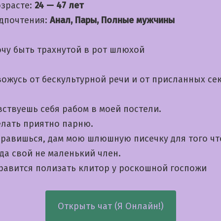
озрасте:
24 — 47 лет
дпочтения:
Анал, Пары, Полные мужчины
очу быть трахнутой в рот шлюхой
вожусь от бескультурной речи и от присланных се
вствуешь себя рабом в моей постели.
лать приятно парню.
нравишься, дам мою шлюшную писечку для того ч
да свой не маленький член.
нравится полизать клитор у роскошной госпожи
Открыть чат (Я Онлайн!)