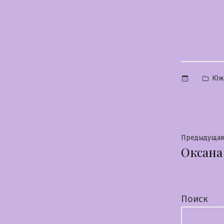
Опу
Юж
в
Нави
Предыдущая
Оксана
по
запи
Поиск