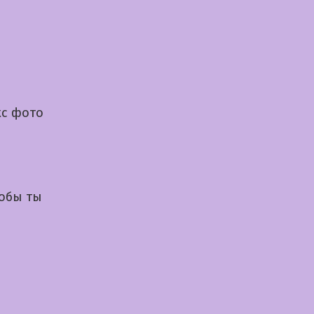
кс фото
тобы ты