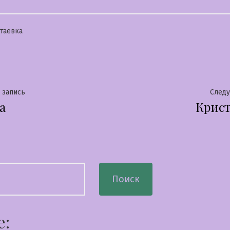
бликовано
таевка
гация
Предыдущая
 запись
След
а
Крис
запись:
сям
Поиск
е: