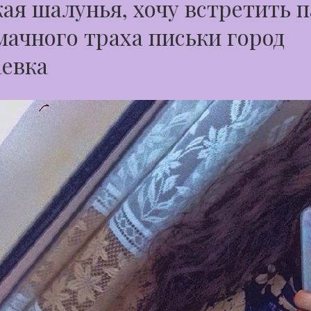
ая шалунья, хочу встретить 
мачного траха письки город
аевка