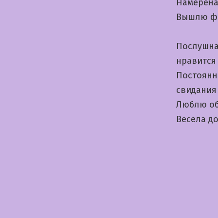
Намерена
Вышлю ф
Послушна
нравится
Постоянн
свидания
Люблю об
Bесела д