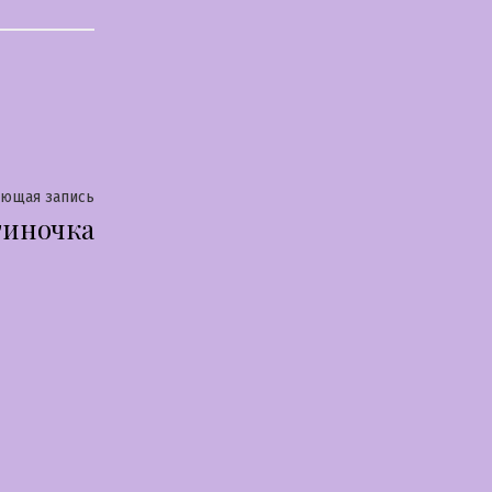
Следующая
ующая запись
тиночка
запись: