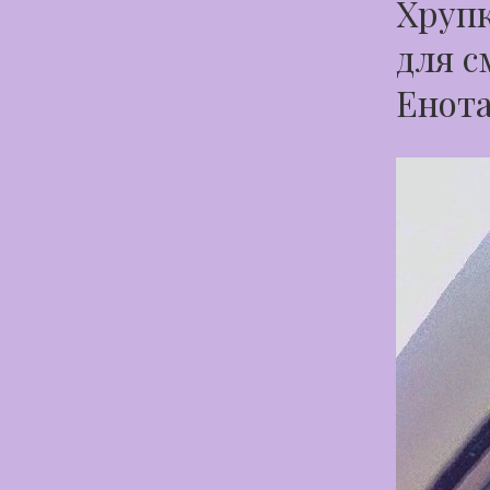
Хрупк
для с
Енот