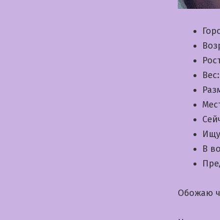
Гор
Воз
Рос
Вес
Раз
Мес
Сей
Ищу
В в
Пре
Обожаю ч