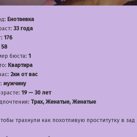
од:
Енотаевка
раст:
33 года
т:
176
:
58
мер бюста:
1
то:
Квартира
час:
2км от вас
:
мужчину
озрасте:
19 — 30 лет
дпочтения:
Трах, Женатые, Женатые
тобы трахнули как похотливую проститутку в зад