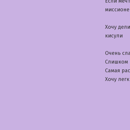
Если меч
миссионе
Хочу дел
кисули
Очень сла
Слишком 
Самая рас
Хочу лег