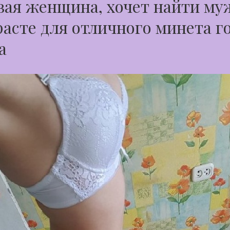
ая женщина, хочет найти му
расте для отличного минета г
а