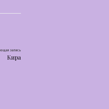
Следующая
ующая запись
Кира
запись: