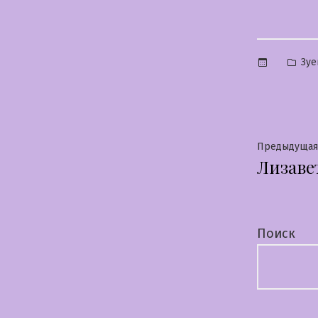
Опу
Зуе
в
Нави
Предыдущая
Лизаве
по
запи
Поиск