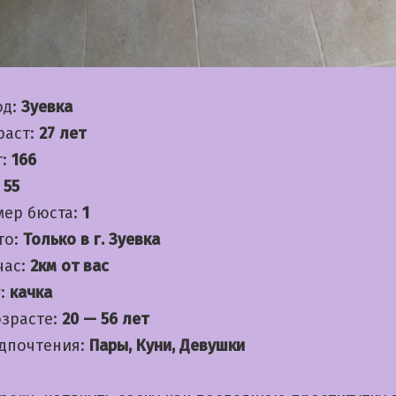
од:
Зуевка
раст:
27 лет
т:
166
:
55
мер бюста:
1
то:
Только в г. Зуевка
час:
2км от вас
:
качка
озрасте:
20 — 56 лет
дпочтения:
Пары, Куни, Девушки