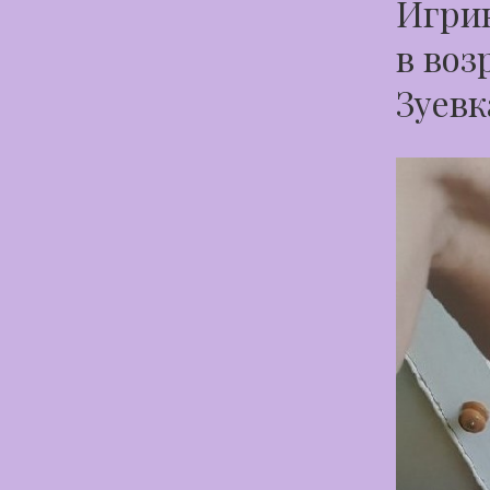
Игрив
в воз
Зуевк