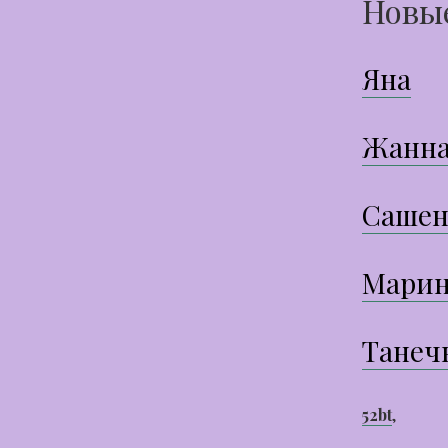
Новы
Яна
Жанн
Сашен
Марин
Танеч
52bt
,