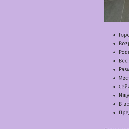
Гор
Воз
Рос
Вес
Раз
Мес
Сей
Ищу
В в
Пре