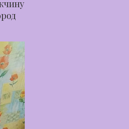
жчину
ород