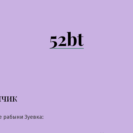
52bt
нчик
е рабыни Зуевка: