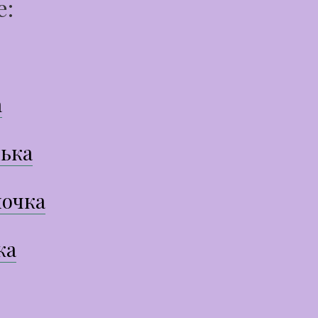
е:
а
ька
очка
ка