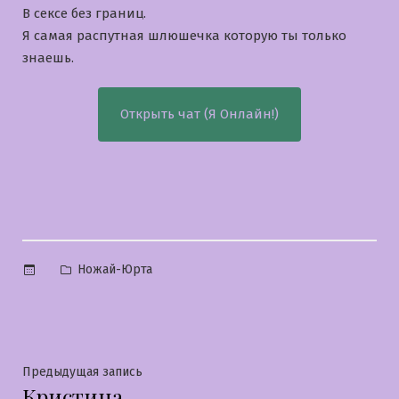
В сексе без границ.
Я самая распутная шлюшечка которую ты только
знаешь.
Открыть чат (Я Онлайн!)
Опубликовано
Ножай-Юрта
в
Навигация
Предыдущая
Предыдущая запись
Кристина
запись: