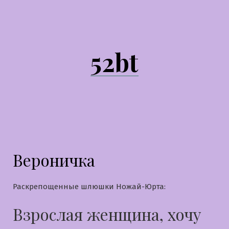
Перейти
к
содержимому
52bt
Вероничка
Раскрепощенные шлюшки Ножай-Юрта:
Взрослая женщина, хочу