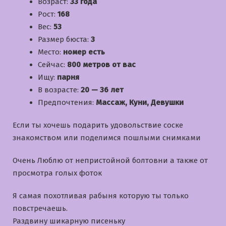
Возраст:
33 года
Рост:
168
Вес:
53
Размер бюста:
3
Место:
номер есть
Сейчас:
800 метров от вас
Ищу:
парня
В возрасте:
20 — 36 лет
Предпочтения:
Массаж, Куни, Девушки
Если ты хочешь подарить удовольствие соске
знакомством или поделимся пошлыми снимками
Очень Люблю от непристойной болтовни а также от
просмотра голых фоток
Я самая похотливая рабыня которую ты только
повстречаешь.
Раздвину шикарную писеньку