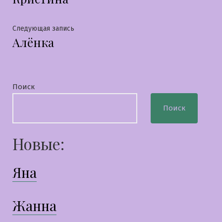
по
записям
Следующая
Следующая запись
Алёнка
запись:
Поиск
Поиск
Новые:
Яна
Жанна