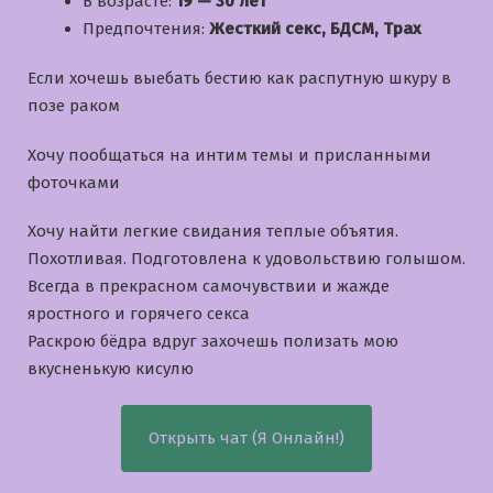
В возрасте:
19 — 30 лет
Предпочтения:
Жесткий секс, БДСМ, Трах
Если хочешь выебать бестию как распутную шкуру в
позе раком
Хочу пообщаться на интим темы и приcланными
фоточками
Хочу найти легкие свидания теплые объятия.
Похотливая. Подготовлена к удовольствию голышом.
Всегда в прекрасном самочувствии и жажде
яростного и горячего секса
Раскрою бёдра вдруг захочешь полизать мою
вкусненькую кисулю
Открыть чат (Я Онлайн!)