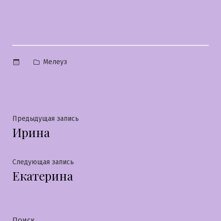
Опубликовано
Мелеуз
в
Навигация
Предыдущая
Предыдущая запись
Ирина
запись:
по
записям
Следующая
Следующая запись
Екатерина
запись:
Поиск