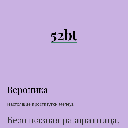
Перейти
к
содержимому
52bt
Вероника
Настоящие проститутки Мелеуз:
Безотказная развратница,