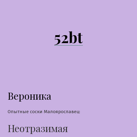
Перейти
к
содержимому
52bt
Вероника
Опытные соски Малоярославец:
Неотразимая