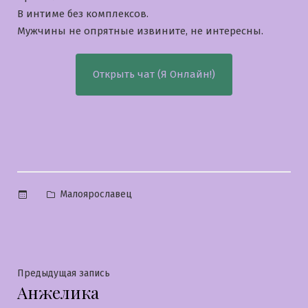
В интиме без комплексов.
Мужчины не опрятные извините, не интересны.
Открыть чат (Я Онлайн!)
Опубликовано
Малоярославец
в
Навигация
Предыдущая
Предыдущая запись
Анжелика
запись:
по