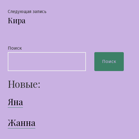
записям
Следующая
Следующая запись
Кира
запись:
Поиск
Поиск
Новые:
Яна
Жанна