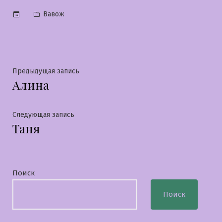
Опубликовано
Вавож
в
Навигация
Предыдущая
Предыдущая запись
Алина
запись:
по
записям
Следующая
Следующая запись
Таня
запись:
Поиск
Поиск