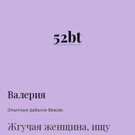
Перейти
к
содержимому
52bt
Валерия
Опытные рабыни Вавож:
Жгучая женщина, ищу