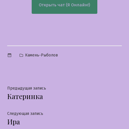
Открыть чат (Я Онлайн!)
Опубликовано
Камень-Рыболов
в
Навигация
Предыдущая
Предыдущая запись
Катеринка
запись:
по
записям
Следующая
Следующая запись
Ира
запись: