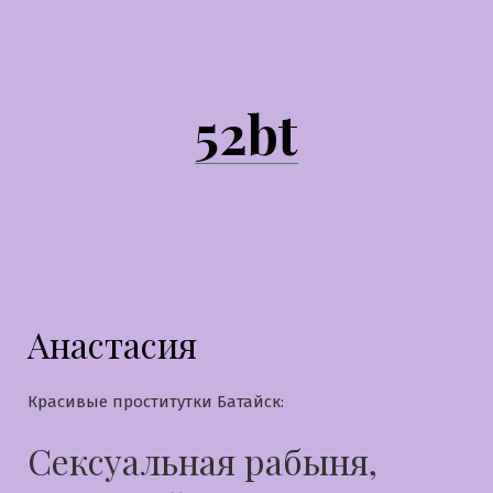
Перейти
к
содержимому
52bt
Анастасия
Красивые проститутки Батайск:
Сексуальная рабыня,