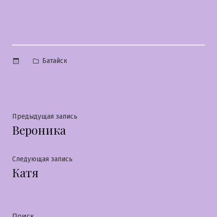
Опубликовано
Батайск
в
Навигация
Предыдущая
Предыдущая запись
Вероника
запись:
по
записям
Следующая
Следующая запись
Катя
запись:
Поиск