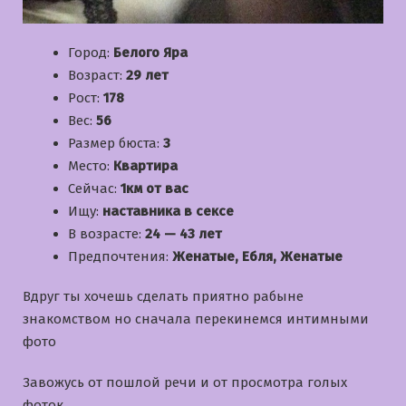
Город:
Белого Яра
Возраст:
29 лет
Рост:
178
Вес:
56
Размер бюста:
3
Место:
Квартира
Сейчас:
1км от вас
Ищу:
наставника в сексе
В возрасте:
24 — 43 лет
Предпочтения:
Женатые, Ебля, Женатые
Вдруг ты хочешь сделать приятно рабыне
знакомством но сначала перекинемся интимными
фото
Завожусь от пошлой речи и от просмотра голых
фоток