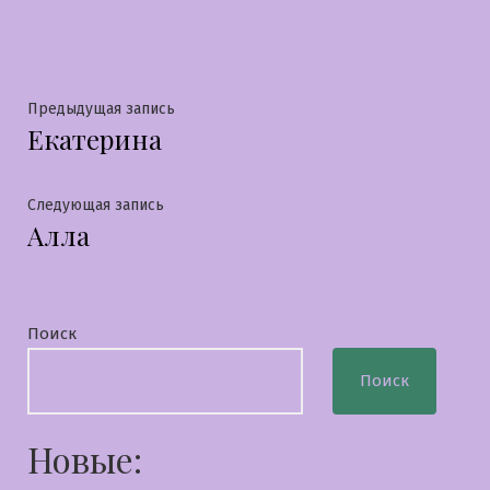
в
Навигация
Предыдущая
Предыдущая запись
Екатерина
запись:
по
записям
Следующая
Следующая запись
Алла
запись:
Поиск
Поиск
Новые: